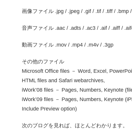
画像ファイル .jpg / .jpeg / .gif / .tif / .tiff / .bmp / 
音声ファイル .aac / .adts / .ac3 / .aif / .aiff / .aifc 
動画ファイル .mov / .mp4 / .m4v / .3gp
その他のファイル
Microsoft Office files － Word, Excel, PowerPoi
HTML files and Safari webarchives,
iWork’08 files － Pages, Numbers, Keynote (fil
iWork’09 files － Pages, Numbers, Keynote (iPh
Include Preview option)
次のブログを見れば、ほとんどわかります。