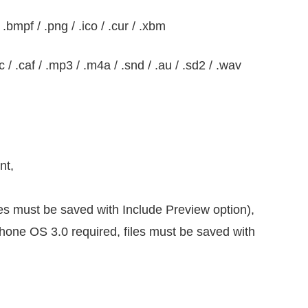
.bmpf / .png / .ico / .cur / .xbm
/ .caf / .mp3 / .m4a / .snd / .au / .sd2 / .wav
nt,
es must be saved with Include Preview option),
one OS 3.0 required, files must be saved with